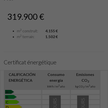
319.900 €
2
m
construit:
4.155 €
2
m
terrain:
1.502 €
Certificat énergétique
CALIFICACIÓN
Consumo
Emisiones
ENERGÉTICA
energía
CO
2
2
2
kW h / m
año
kg CO
/ m
año
2
A
B
C
D