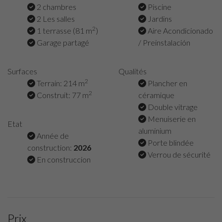
2 chambres
Piscine
2 Les salles
Jardins
2
1 terrasse (81 m
)
Aire Acondicionado
Garage partagé
/ Preinstalación
Surfaces
Qualités
2
Terrain: 214 m
Plancher en
2
Construit: 77 m
céramique
Double vitrage
Menuiserie en
Etat
aluminium
Année de
Porte blindée
construction:
2026
Verrou de sécurité
En construccion
Prix