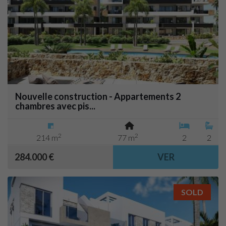
Nouvelle construction - Appartements 2
chambres avec pis...
2
2
214 m
77 m
2
2
284.000 €
VER
SOLD