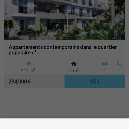
Appartements contemporains dans le quartier
populaire d'...
2
2
214 m
77 m
2
2
294.000 €
VER