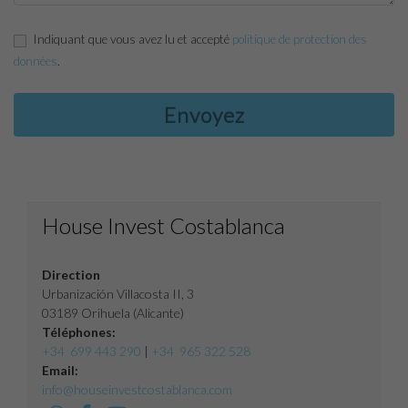
Indiquant que vous avez lu et accepté
politique de protection des
données
.
House Invest Costablanca
Direction
Urbanización Villacosta II, 3
03189 Orihuela (Alicante)
Téléphones:
+34 699 443 290
|
+34 965 322 528
Email:
info@houseinvestcostablanca.com