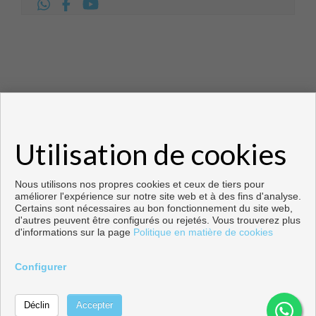
Utilisation de cookies
Copyright © 2026. Tous droits réservés.
Développé près
Inmoenter
.
Avis Légal
|
politique de protection des
données
|
Cookies policy
Nous utilisons nos propres cookies et ceux de tiers pour
améliorer l'expérience sur notre site web et à des fins d'analyse.
Certains sont nécessaires au bon fonctionnement du site web,
d'autres peuvent être configurés ou rejetés. Vous trouverez plus
d'informations sur la page
Politique en matière de cookies
Configurer