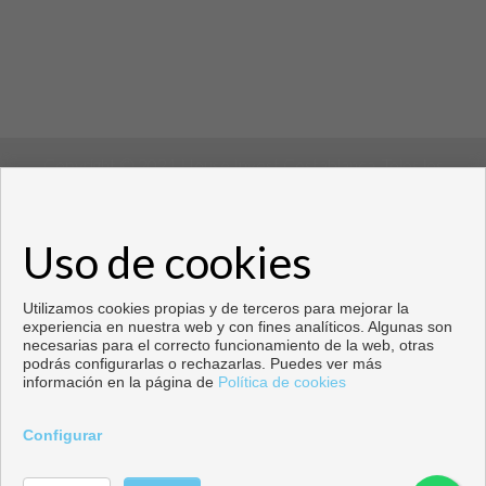
Copyright © 2021 House Invest Costablanca. Tolos los
derechos reservados
Uso de cookies
Copyright © 2026. Todos los derechos reservados.
Desarrollado por
Inmoenter
.
Aviso legal
|
Política de privacidad
|
Política de Cookies
Utilizamos cookies propias y de terceros para mejorar la
experiencia en nuestra web y con fines analíticos. Algunas son
necesarias para el correcto funcionamiento de la web, otras
podrás configurarlas o rechazarlas. Puedes ver más
información en la página de
Política de cookies
Configurar