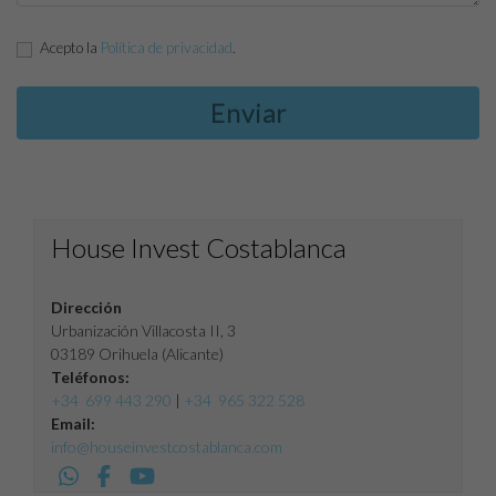
Acepto la
Política de privacidad
.
House Invest Costablanca
Dirección
Urbanización Villacosta II, 3
03189 Orihuela (Alicante)
Teléfonos:
+34 699 443 290
|
+34 965 322 528
Email:
info@houseinvestcostablanca.com