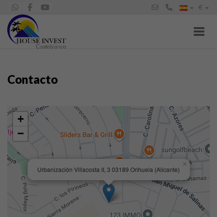
€
Toggl
Contacto
+
−
×
Urbanización Villacosta II, 3 03189 Orihuela (Alicante)