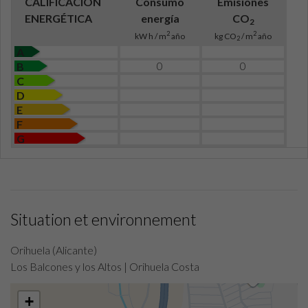
CALIFICACIÓN
Consumo
Emisiones
ENERGÉTICA
energía
CO
2
2
2
kW h / m
año
kg CO
/ m
año
2
A
0
0
B
C
D
E
F
G
Situation et environnement
Orihuela (Alicante)
Los Balcones y los Altos | Orihuela Costa
+