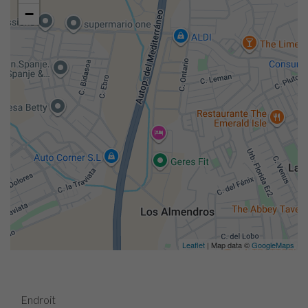
−
Leaflet
| Map data ©
GoogleMaps
Endroit