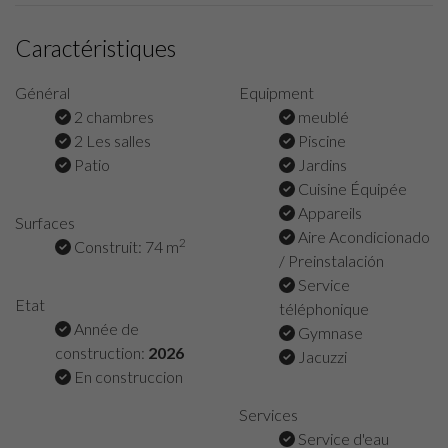
Caractéristiques
Général
Equipment
2 chambres
meublé
2 Les salles
Piscine
Patio
Jardins
Cuisine Équipée
Appareils
Surfaces
Aire Acondicionado
2
Construit: 74 m
/ Preinstalación
Service
Etat
téléphonique
Année de
Gymnase
construction:
2026
Jacuzzi
En construccion
Services
Service d'eau