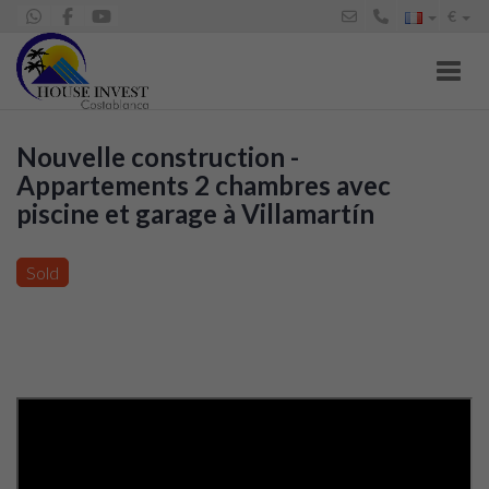
€
Toggl
Nouvelle construction -
Appartements 2 chambres avec
piscine et garage à Villamartín
Petit Appartement en vente à Los Balcones y los Altos
(Orihuela), 284.000 €
Sold