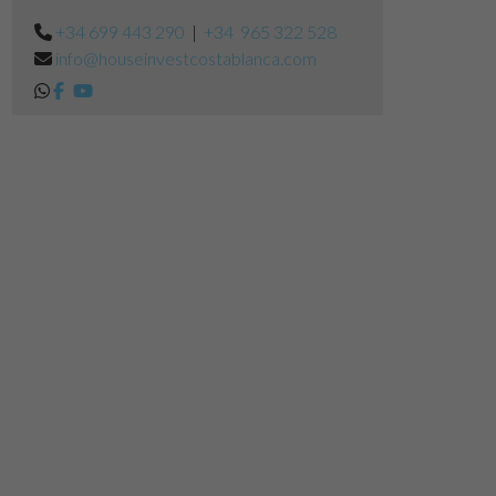
+34 699 443 290
|
+34 965 322 528
info@houseinvestcostablanca.com