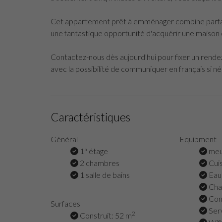
Cet appartement prêt à emménager combine parfait
une fantastique opportunité d'acquérir une maison da
Contactez-nous dès aujourd'hui pour fixer un rendez
avec la possibilité de communiquer en français si né
Caractéristiques
Général
Equipment
1ª étage
meu
2 chambres
Cuis
1 salle de bains
Eau 
Chau
Cont
Surfaces
Serv
2
Construit: 52 m