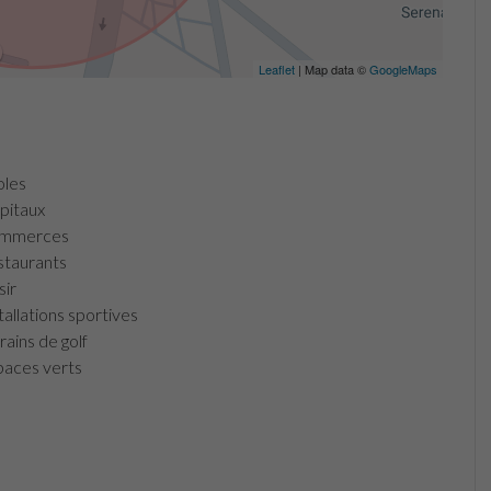
Leaflet
| Map data ©
GoogleMaps
les
itaux
mmerces
taurants
sir
tallations sportives
rains de golf
aces verts