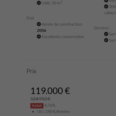
Wifi
2
Utile: 50 m
Télé
câble/s
Etat
Année de construction:
Services
2006
Serv
Excellente conservation
Serv
Prix
119.000 €
124.950 €
4,76%
Réduit
I.B.I. 240 €/Années