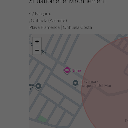
Situation et environnement
C/ Niagara.
, Orihuela (Alicante)
Playa Flamenca | Orihuela Costa
+
−