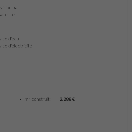
vision par
atellite
ice d'eau
ice d'électricité
2
m
construit:
2.288 €