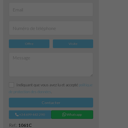
Offre
Visite
Indiquant que vous avez lu et accepté
politique
de protection des données
.
Contacter
+34 699 443 290
Whatsapp
Ref.:
1061C