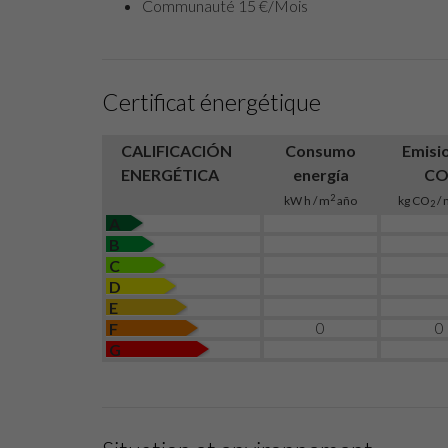
Communauté 15 €/Mois
Certificat énergétique
CALIFICACIÓN
Consumo
Emisi
ENERGÉTICA
energía
C
2
kW h / m
año
kg CO
/ 
2
A
B
C
D
E
0
0
F
G