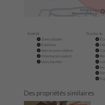
Endroit
Proche de
Zone urbaine
Éco
Extérieur
Hôp
dans la zone côtière
Co
Orientacion sudest
Res
Vues à la mer
Loi
Ins
Ter
Esp
Des propriétés similaires