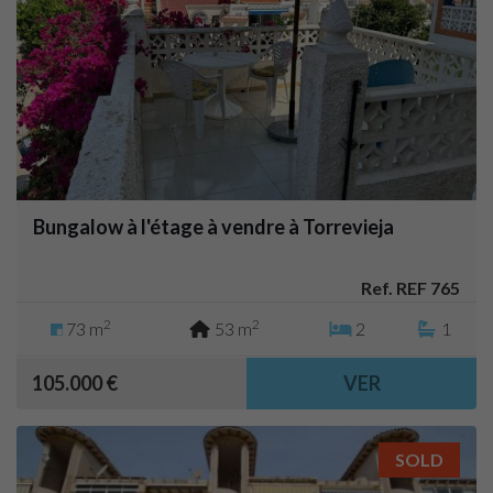
Bungalow à l'étage à vendre à Torrevieja
Ref. REF 765
2
2
73 m
53 m
2
1
105.000 €
VER
SOLD