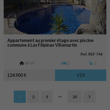
Appartement au premier étage avec piscine
commune à Las Filipinas Villamartin
Ref. REF 746
2
87 m
2
1
124.900 €
VER
1
2
3
20