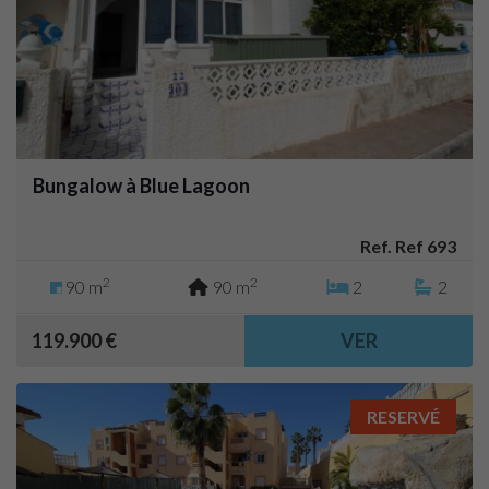
Bungalow à Blue Lagoon
Ref. Ref 693
2
2
90 m
90 m
2
2
119.900 €
VER
RESERVÉ