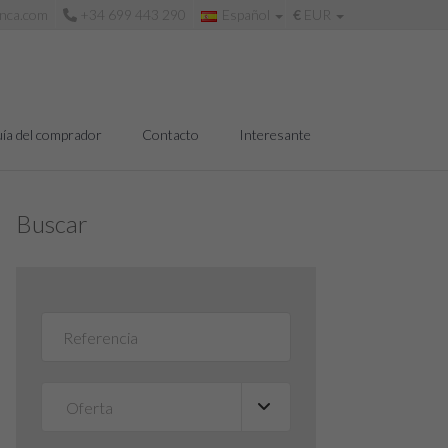
anca.com
+34 699 443 290
Español
€
EUR
ía del comprador
Contacto
Interesante
Buscar