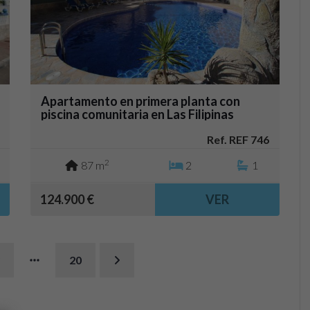
Apartamento en primera planta con
piscina comunitaria en Las Filipinas
Villamartin
Ref. REF 746
2
87 m
2
1
124.900 €
VER
20