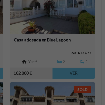
Casa adosada en Blue Lagoon
Ref. Ref 677
2
80 m
2
2
102.000 €
VER
SOLD