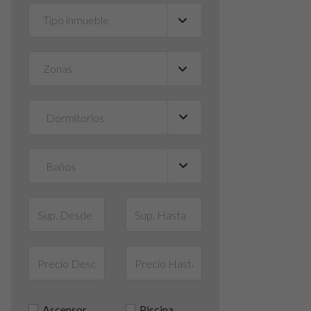
Tipo inmueble
▼
Zonas
▼
Ascensor
Piscina