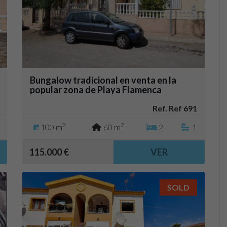
Bungalow tradicional en venta en la
popular zona de Playa Flamenca
Ref. Ref 691
2
2
100 m
60 m
2
1
115.000 €
VER
SOLD