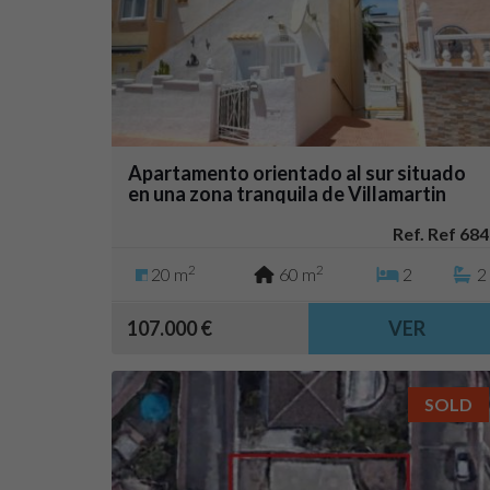
Apartamento orientado al sur situado
en una zona tranquila de Villamartin
Ref. Ref 684
2
2
20 m
60 m
2
2
107.000 €
VER
SOLD