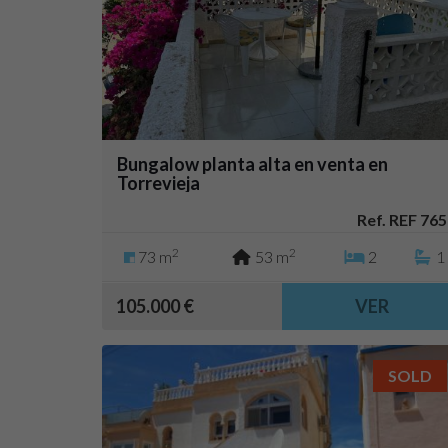
Bungalow planta alta en venta en
Torrevieja
Ref. REF 765
2
2
73 m
53 m
2
1
105.000 €
VER
SOLD