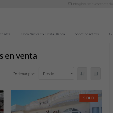
info@houseinvestcostabl
iedades
Obra Nueva en Costa Blanca
Sobre nosotros
Gu
s en venta
Ordenar por:
SOLD