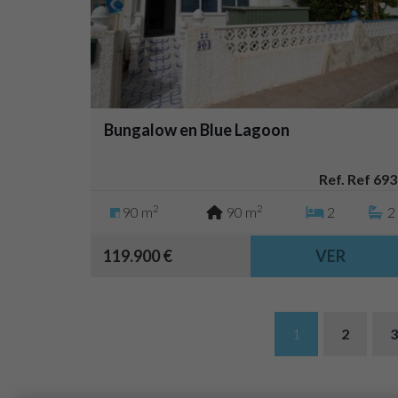
Bungalow en Blue Lagoon
Ref. Ref 693
2
2
90 m
90 m
2
2
119.900 €
VER
1
2
3