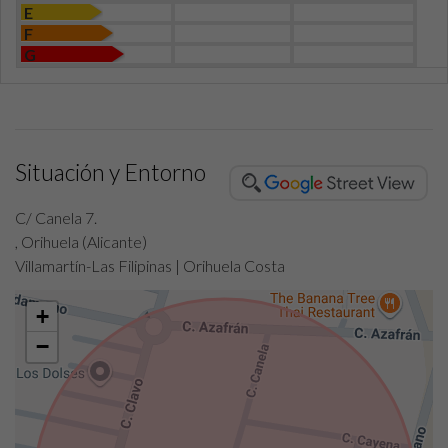
E
F
G
Situación y Entorno
C/ Canela 7.
, Orihuela (Alicante)
Villamartín-Las Filipinas | Orihuela Costa
+
−