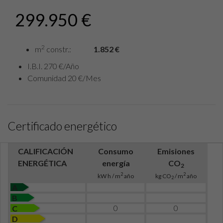
299.950 €
2
m
constr.:
1.852 €
I.B.I. 270 €/Año
Comunidad 20 €/Mes
Certificado energético
CALIFICACIÓN
Consumo
Emisiones
ENERGÉTICA
energía
CO
2
2
2
kW h / m
año
kg CO
/ m
año
2
A
B
0
0
C
D