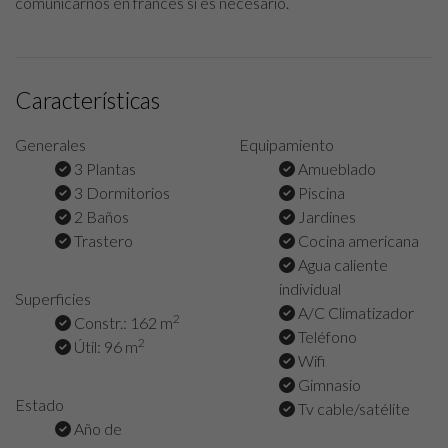
comunicarnos en francés si es necesario.
Características
Generales
Equipamiento
3 Plantas
Amueblado
3 Dormitorios
Piscina
2 Baños
Jardines
Trastero
Cocina americana
Agua caliente
individual
Superficies
A/C Climatizador
2
Constr.: 162 m
Teléfono
2
Útil: 96 m
Wifi
Gimnasio
Estado
Tv cable/satélite
Año de