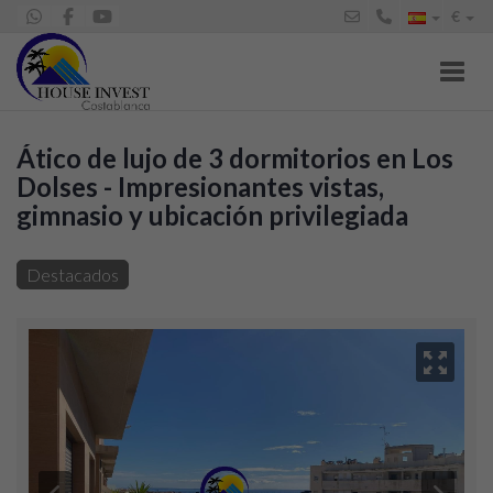
€
Toggl
Ático de lujo de 3 dormitorios en Los
Dolses - Impresionantes vistas,
gimnasio y ubicación privilegiada
Ático en venta en Villamartín-Las Filipinas (Orihuela),
299.950 €
Destacados