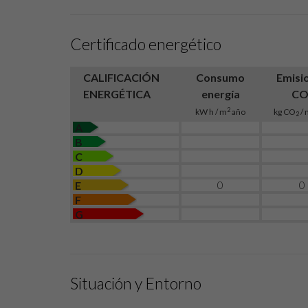
Certificado energético
CALIFICACIÓN
Consumo
Emisi
ENERGÉTICA
energía
C
2
kW h / m
año
kg CO
/ 
2
A
B
C
D
0
0
E
F
G
Situación y Entorno