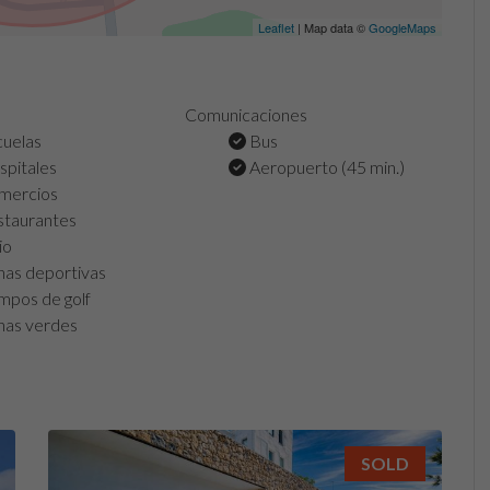
Leaflet
| Map data ©
GoogleMaps
Comunicaciones
uelas
Bus
pitales
Aeropuerto (45 min.)
mercios
taurantes
io
as deportivas
pos de golf
as verdes
SOLD