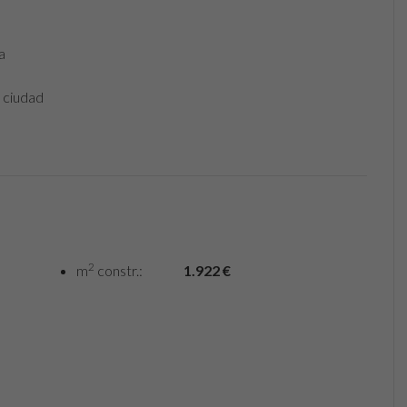
a
 ciudad
2
m
constr.:
1.922 €