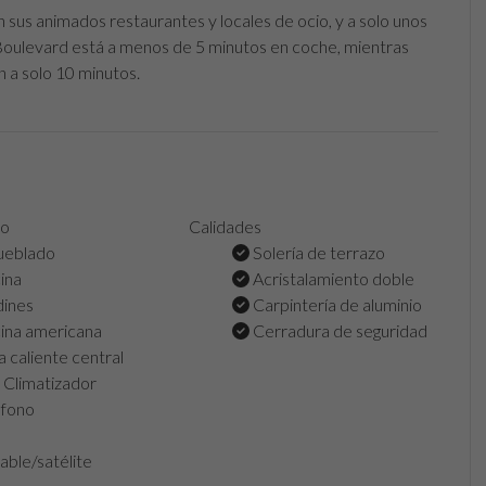
n sus animados restaurantes y locales de ocio, y a solo unos
 Boulevard está a menos de 5 minutos en coche, mientras
n a solo 10 minutos.
to
Calidades
eblado
Solería de terrazo
ina
Acristalamiento doble
dines
Carpintería de aluminio
ina americana
Cerradura de seguridad
 caliente central
Climatizador
éfono
able/satélite