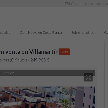
info@houseinvestcostabl
iedades
Obra Nueva en Costa Blanca
Sobre nosotros
Gu
n venta en Villamartín
Sold
pinas (Orihuela), 249.900 €
Exterior