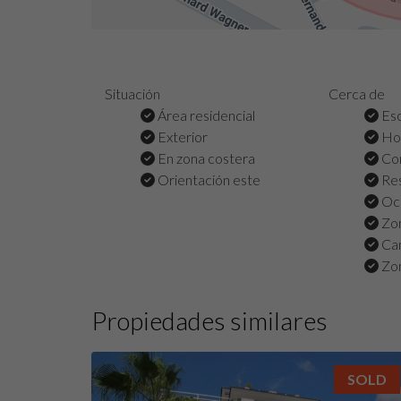
Situación
Cerca de
Área residencial
Esc
Exterior
Hos
En zona costera
Co
Orientación este
Res
Oc
Zon
Cam
Zon
Propiedades similares
SOLD