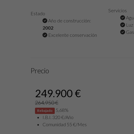
Servicios
Estado
Agu
Año de construcción:
Luz
2002
Gas
Excelente conservación
Precio
249.900 €
264.950 €
5,68%
Rebajado
I.B.I. 320 €/Año
Comunidad 55 €/Mes