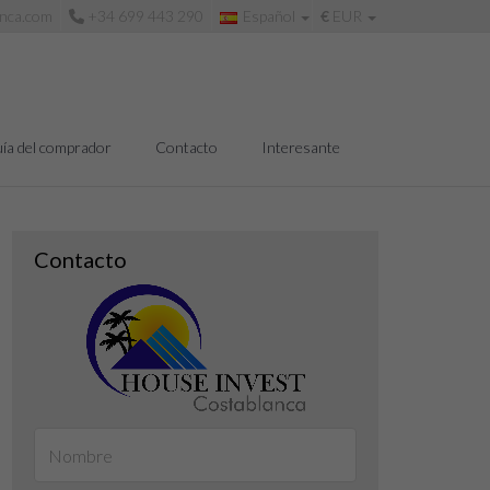
anca.com
+34 699 443 290
Español
€
EUR
ía del comprador
Contacto
Interesante
Contacto
Salón