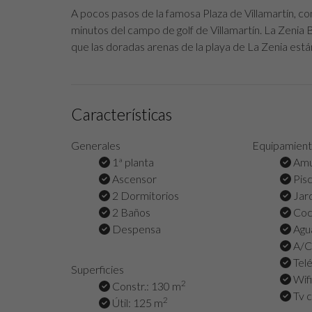
A pocos pasos de la famosa Plaza de Villamartín, co
minutos del campo de golf de Villamartín. La Zenia
que las doradas arenas de la playa de La Zenia está
Características
Generales
Equipamien
1ª planta
Amu
Ascensor
Pisc
2 Dormitorios
Jar
2 Baños
Coc
Despensa
Agua
A/C 
Tel
Superficies
Wifi
2
Constr.: 130 m
Tv c
2
Útil: 125 m