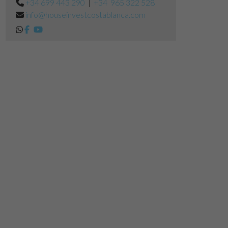
+34 699 443 290
|
+34 965 322 528
info@houseinvestcostablanca.com