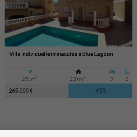
Villa individuelle immaculée à Blue Lagoon
2
2
250 m
220 m
3
2
265.000 €
VER