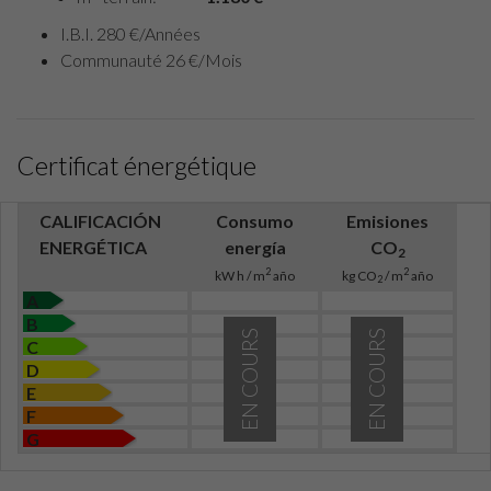
I.B.I. 280 €/Années
Communauté 26 €/Mois
Certificat énergétique
CALIFICACIÓN
Consumo
Emisiones
ENERGÉTICA
energía
CO
2
2
2
kW h / m
año
kg CO
/ m
año
2
A
B
EN COURS
EN COURS
C
D
E
F
G