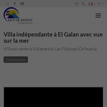
€
Toggl
Villa indépendante à El Galan avec vue
sur la mer
Villa en vente à Villamartín-Las Filipinas (Orihuela),
295.000 €
Destacados