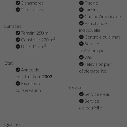
3 chambres
Piscine
2 Les salles
Jardins
Cuisine Américaine
Eau chaude
Surfaces
individuelle
2
Terrain: 250 m
Contrôle du climat
2
Construit: 220 m
Service
2
Utile: 115 m
téléphonique
Wifi
Etat
Télévision par
Année de
câble/satellite
construction:
2003
Excellente
Services
conservation
Service d'eau
Service
d'électricité
Qualités