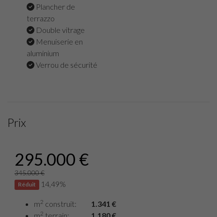
Plancher de
terrazzo
Double vitrage
Menuiserie en
aluminium
Verrou de sécurité
Prix
295.000 €
345.000 €
14,49%
Réduit
2
m
construit:
1.341 €
2
m
terrain:
1.180 €