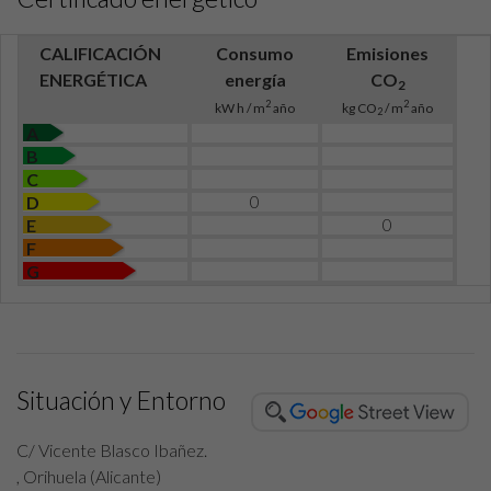
CALIFICACIÓN
Consumo
Emisiones
ENERGÉTICA
energía
CO
2
2
2
kW h / m
año
kg CO
/ m
año
2
A
B
C
0
D
0
E
F
G
Situación y Entorno
C/ Vicente Blasco Ibañez.
, Orihuela (Alicante)