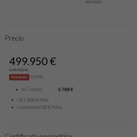
aluminio
Precio
499.950 €
549.950 €
9,09%
Rebajado
2
m
constr.:
3.788 €
I.B.I. 600 €/Año
Comunidad 50 €/Mes
Certificado energético