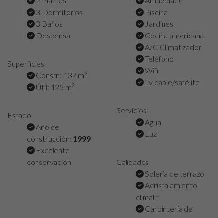
2 Plantas
Amueblado
3 Dormitorios
Piscina
3 Baños
Jardines
Despensa
Cocina americana
A/C Climatizador
Teléfono
Superficies
Wifi
2
Constr.: 132 m
Tv cable/satélite
2
Útil: 125 m
Servicios
Estado
Agua
Año de
Luz
construcción:
1999
Excelente
conservación
Calidades
Solería de terrazo
Acristalamiento
climalit
Carpintería de