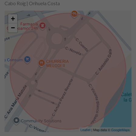
Cabo Roig | Orihuela Costa
+
−
Leaflet
| Map data ©
GoogleMaps