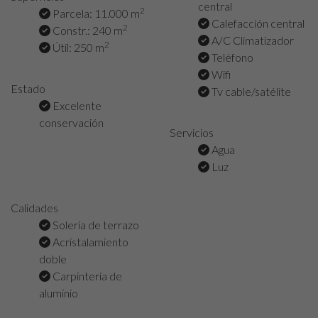
central
2
Parcela: 11.000 m
Calefacción central
2
Constr.: 240 m
A/C Climatizador
2
Útil: 250 m
Teléfono
Wifi
Estado
Tv cable/satélite
Excelente
conservación
Servicios
Agua
Luz
Calidades
Solería de terrazo
Acristalamiento
doble
Carpintería de
aluminio