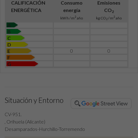
CALIFICACIÓN
Consumo
Emisiones
ENERGÉTICA
energía
CO
2
2
2
kW h / m
año
kg CO
/ m
año
2
A
B
C
D
0
0
E
F
G
Situación y Entorno
CV-951.
, Orihuela (Alicante)
Desamparados-Hurchillo-Torremendo