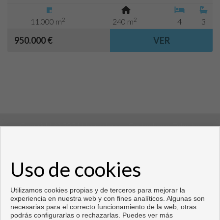
2
2
11.000 m
240 m
4
3
950.000 €
VER
Copyright © 2021 House Invest Costablanca. Tolos los
derechos reservados
Uso de cookies
Copyright © 2026. Todos los derechos reservados.
Desarrollado por
Inmoenter
.
Aviso legal
|
Política de privacidad
|
Política de Cookies
Utilizamos cookies propias y de terceros para mejorar la
experiencia en nuestra web y con fines analíticos. Algunas son
necesarias para el correcto funcionamiento de la web, otras
podrás configurarlas o rechazarlas. Puedes ver más