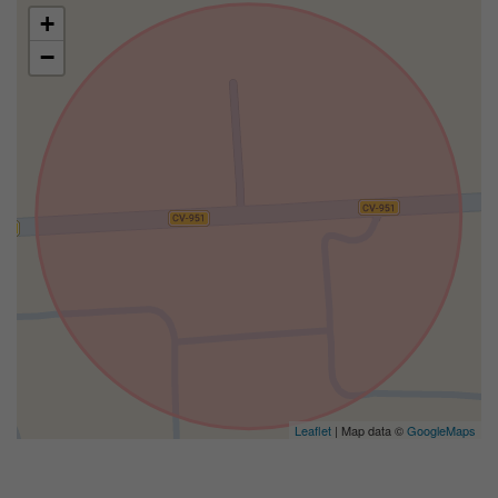
+
−
Leaflet
| Map data ©
GoogleMaps