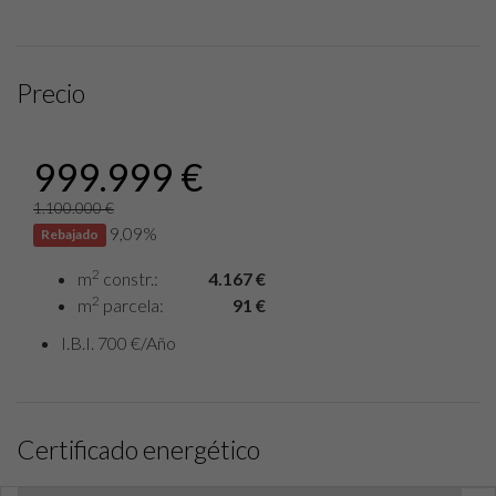
Precio
999.999 €
1.100.000 €
9,09%
Rebajado
2
m
constr.:
4.167 €
2
m
parcela:
91 €
I.B.I. 700 €/Año
Certificado energético