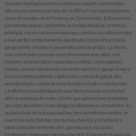
Una oportunidad única en la vida para adquirir una increíble
villa en una enorme parcela de 11 000 m² con impresionantes
vistas al embalse de la Pedrera, en Torremendo. Esta enorme
parcela elevada es fácilmente accesible desde la carretera
principal, con un camino privado que conduce a la villa principal
y a un jardín completamente ajardinado con piscina privada,
garaje doble, establos y una amplia zona de prado. La villa ha
sido construida con unas especificaciones muy altas, con
muchas características especiales y extras, como paneles
solares, piscina climatizada con techo eléctrico, garaje doble y
trastero independiente, calefacción central de gasoil, aire
acondicionado, estufa de leña, lavadero oculto y mucho más.
La villa tiene una distribución muy bien pensada, con techos
altos y ventanas de suelo a techo que aprovechan al máximo
las espectaculares vistas al lago, los limoneros y el embalse. En
la planta baja de la propiedad hay tres dormitorios dobles, un
cuarto de baño familiar con ducha y bañera, y el fantástico
salón-comedor en forma de L que da paso a la cocina
totalmente equipada y hecha a medida. En la parte trasera de