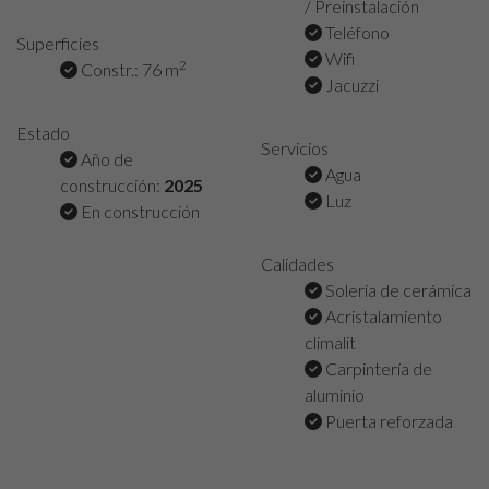
/ Preinstalación
Teléfono
Superficies
Wifi
2
Constr.: 76 m
Jacuzzi
Estado
Servicios
Año de
Agua
construcción:
2025
Luz
En construcción
Calidades
Solería de cerámica
Acristalamiento
climalit
Carpintería de
aluminio
Puerta reforzada