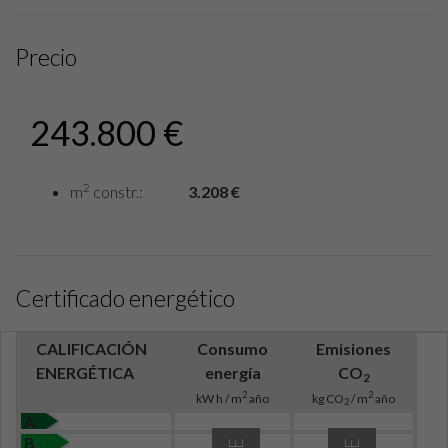
Precio
243.800 €
2
m
constr.:
3.208 €
Certificado energético
CALIFICACIÓN
Consumo
Emisiones
ENERGÉTICA
energía
CO
2
2
2
kW h / m
año
kg CO
/ m
año
2
A
B