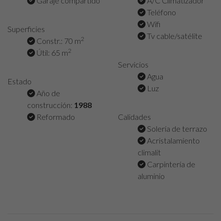
Garaje compartido
A/C Climatizador
Teléfono
Wifi
Superficies
Tv cable/satélite
2
Constr.: 70 m
2
Útil: 65 m
Servicios
Agua
Estado
Luz
Año de
construcción:
1988
Reformado
Calidades
Solería de terrazo
Acristalamiento
climalit
Carpintería de
aluminio