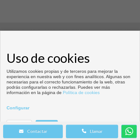
Copyright © 2021 House Invest Costablanca. Tolos los
derechos reservados
Uso de cookies
Copyright © 2026. Todos los derechos reservados.
Desarrollado por
Inmoenter
.
Aviso legal
|
Política de privacidad
|
Política de Cookies
Utilizamos cookies propias y de terceros para mejorar la
experiencia en nuestra web y con fines analíticos. Algunas son
necesarias para el correcto funcionamiento de la web, otras
podrás configurarlas o rechazarlas. Puedes ver más
información en la página de
Política de cookies
Configurar
Llamar
Contactar