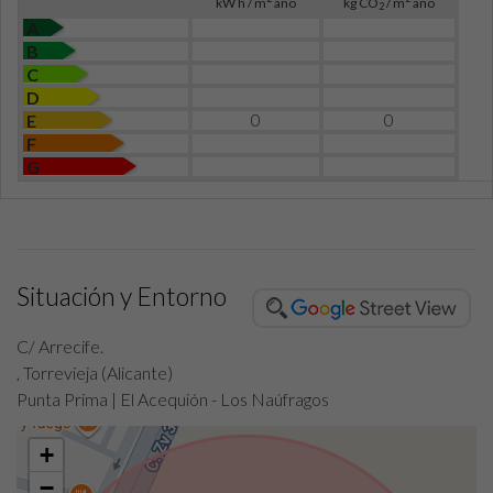
kW h / m
año
kg CO
/ m
año
2
A
B
C
D
0
0
E
F
G
Situación y Entorno
C/ Arrecife.
, Torrevieja (Alicante)
Punta Prima | El Acequión - Los Naúfragos
+
−