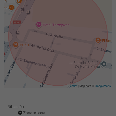
Leaflet
| Map data ©
GoogleMaps
Situación
Zona urbana