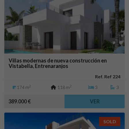
Villas modernas de nueva construcción en
Vistabella, Entrenaranjos
Ref. Ref 224
2
2
174 m
118 m
3
3
389.000 €
VER
SOLD