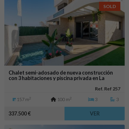
SOLD
Chalet semi-adosado de nueva construcción
con 3 habitaciones y piscina privada en La
Herrada (Los Montesinos)
Ref. Ref 257
2
2
157 m
100 m
3
3
337.500 €
VER