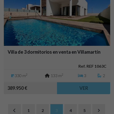
Villa de 3 dormitorios en venta en Villamartín
Ref. REF 1063C
2
2
330 m
133 m
3
2
389.950 €
VER
1
2
3
4
5