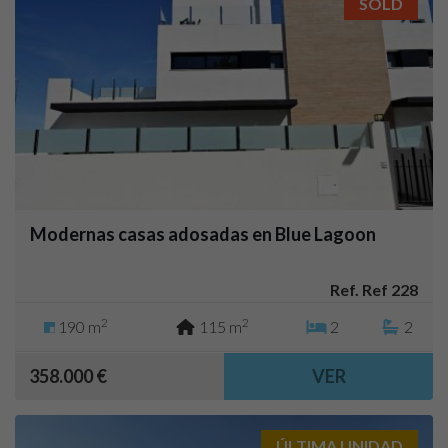
SOLD
Modernas casas adosadas en Blue Lagoon
Ref. Ref 228
2
2
190 m
115 m
2
2
358.000 €
VER
ÚLTIMA UNIDAD