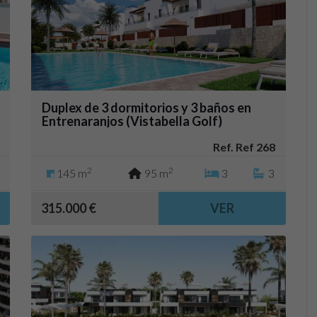
Duplex de 3 dormitorios y 3 baños en
Entrenaranjos (Vistabella Golf)
Ref. Ref 268
2
2
145 m
95 m
3
3
315.000 €
VER