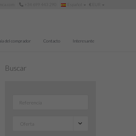
anca.com
+34 699 443 290
Español
€
EUR
ía del comprador
Contacto
Interesante
Buscar