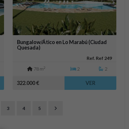
Bungalow/Ático en Lo Marabú (Ciudad
Quesada)
Ref. Ref 249
2
78 m
2
2
322.000 €
VER
3
4
5