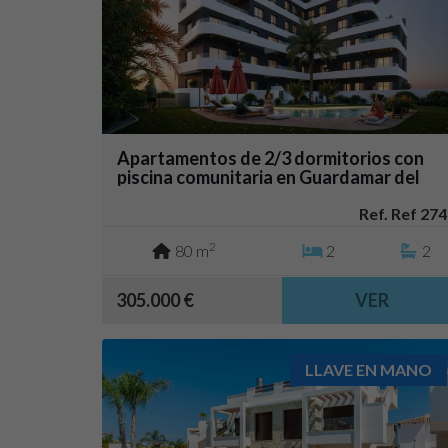
Apartamentos de 2/3 dormitorios con
piscina comunitaria en Guardamar del
Segura
Ref. Ref 274
2
80 m
2
2
305.000 €
VER
LLAVE EN MANO