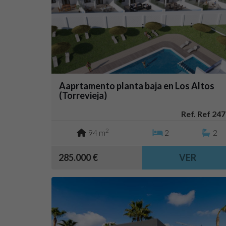
Aaprtamento planta baja en Los Altos
(Torrevieja)
Ref. Ref 247
2
94 m
2
2
285.000 €
VER