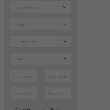
Tipo inmueble
▼
Zonas
▼
Ascensor
Piscina