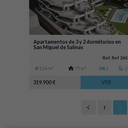
Apartamentos de 3 y 2 dormitorios en
San Miguel de Salinas
Ref. Ref 265
2
2
214 m
77 m
2
2
319.900 €
VER
1
2