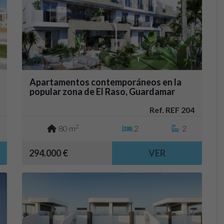
Apartamentos contemporáneos en la
popular zona de El Raso, Guardamar
Ref. REF 204
2
80 m
2
2
294.000 €
VER