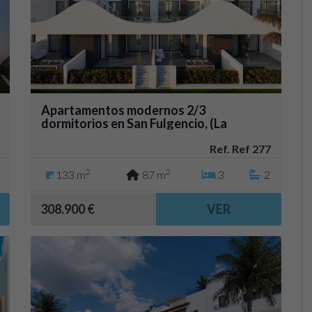
Apartamentos modernos 2/3
dormitorios en San Fulgencio, (La
Marina)
Ref. Ref 277
2
2
133 m
87 m
3
2
308.900 €
VER