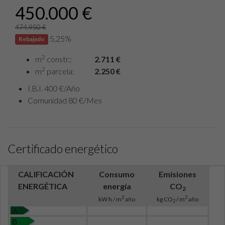
450.000 €
474.950 €
5,25%
Rebajado
2
m
constr.:
2.711 €
2
m
parcela:
2.250 €
I.B.I. 400 €/Año
Comunidad 80 €/Mes
Certificado energético
CALIFICACIÓN
Consumo
Emisiones
ENERGÉTICA
energía
CO
2
2
2
kW h / m
año
kg CO
/ m
año
2
A
B