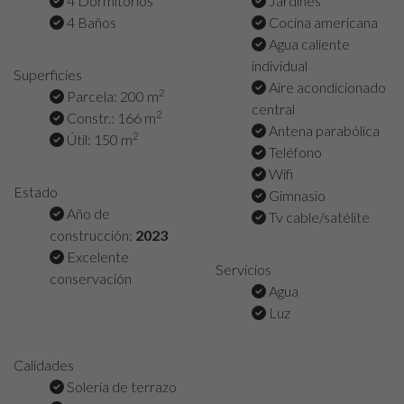
4 Dormitorios
Jardines
4 Baños
Cocina americana
Agua caliente
individual
Superficies
Aire acondicionado
2
Parcela: 200 m
central
2
Constr.: 166 m
Antena parabólica
2
Útil: 150 m
Teléfono
Wifi
Estado
Gimnasio
Año de
Tv cable/satélite
construcción:
2023
Excelente
Servicios
conservación
Agua
Luz
Calidades
Solería de terrazo