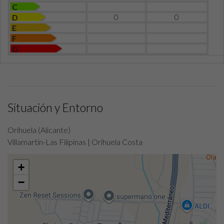
C
0
0
D
E
F
G
Situación y Entorno
Orihuela (Alicante)
Villamartín-Las Filipinas | Orihuela Costa
+
−